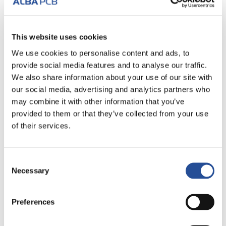
This website uses cookies
We use cookies to personalise content and ads, to
provide social media features and to analyse our traffic.
Elektrische prüfung über Flying Probe –
We also share information about your use of our site with
die neue ATG A9
our social media, advertising and analytics partners who
may combine it with other information that you’ve
Die zunehmende Miniaturisierung von Elektronikplatinen
provided to them or that they’ve collected from your use
und die Notwendigkeit, insbesondere Prototypen und
kleine Stückzahlen noch schneller...
of their services.
LESE ALLES
Consent
Necessary
Selection
Preferences