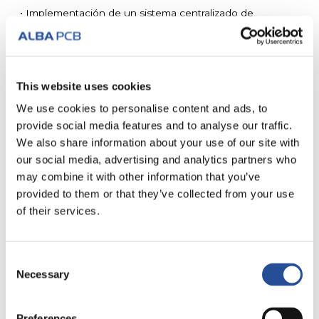
• Implementación de un sistema centralizado de
refrigeración de las máquinas de perforación y fresado.
2014.
This website uses cookies
• Ampliación del departamento de fotografía con la
We use cookies to personalise content and ads, to
construcción de una sala blanca de clase 10.000 para
provide social media features and to analyse our traffic.
albergar el Nuvogo 800 Direct Imaging System de
We also share information about your use of our site with
Orbotech. El sistema utiliza la nueva tecnología láser
our social media, advertising and analytics partners who
MultiWave.
may combine it with other information that you’ve
• Adquisición de la máquina Teknek para la limpieza de
provided to them or that they’ve collected from your use
of their services.
los cuadrados laminados con dry film para la limpieza del
cuadrado antes de la fotoexposición.
Consent
2013.
Necessary
Selection
Adquisición de una máquina de serigrafía – Inkjet Sprint
120 Orbotech – con centrado óptico de inyección de
Preferences