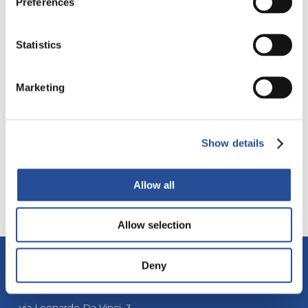
Preferences
Statistics
PRODUCCIÓN
DIRECT FAR EAST
EUROPEA
Marketing
Show details
MYPCBSTORE
SMT STENCIL
Allow all
Allow selection
Deny
ALBA PCB Group
via Leonardo Da Vinci, 3