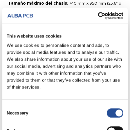
Tamaño máximo del chasis
: 740 mm x 950 mm (25.6” x
33.5”).
Tamaño máximo de la hoja suelta
: 650 mm x 850 mm.
Grosores disponibles
: 80, 100, 120, 130, 150, 180, 200,
250, 300 micras.
Tolerancia x/y
: +/- 2um.
This website uses cookies
We use cookies to personalise content and ads, to
provide social media features and to analyse our traffic.
We also share information about your use of our site with
our social media, advertising and analytics partners who
may combine it with other information that you’ve
TODO TIPO DE SERVICIO
provided to them or that they’ve collected from your use
of their services.
Consent
Necessary
Selection
CIRCUITOS
PRODUCCIÓN
IMPRESOS EN 24
RÁPIDA
HORAS