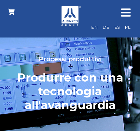
EN
DE
ES
PL
Processi produttivi
Produrre con una
tecnologia
all'avanguardia