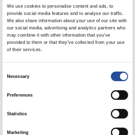
We use cookies to personalise content and ads, to
provide social media features and to analyse our traffic.
We also share information about your use of our site with
our social media, advertising and analytics partners who
may combine it with other information that you’ve
provided to them or that they’ve collected from your use
of their services.
Consent
Necessary
Selection
Preferences
Orbotech Nuvogo 1000
Statistics
Si chiama NUVOGO 1000 ed è l’ultima generazione di
Marketing