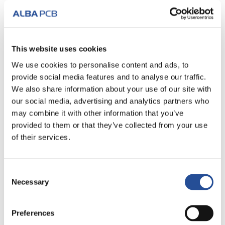
This website uses cookies
We use cookies to personalise content and ads, to
provide social media features and to analyse our traffic.
We also share information about your use of our site with
Test elektryczny w locie – nowa latająca
our social media, advertising and analytics partners who
sonda ATG A9
may combine it with other information that you’ve
provided to them or that they’ve collected from your use
Rosnąca miniaturyzacja płytek elektronicznych i potrzeba
testowania prototypów i małych ilości w szybki i
of their services.
bezpieczny...
Consent
Przeczytaj więcej
Necessary
Selection
Preferences