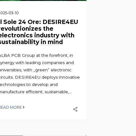
2025-03-10
Il Sole 24 Ore: DESIRE4EU
revolutionizes the
electronics industry with
sustainability in mind
ALBA PCB Group at the forefront, in
synergy with leading companies and
universities, with „green” electronic
circuits. DESIRE4EU deploys innovative
technologies to develop and
manufacture efficient, sustainable,...
READ MORE