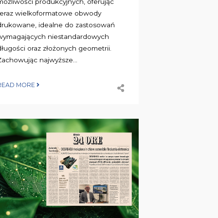
możliwości produkcyjnych, oferując
teraz wielkoformatowe obwody
drukowane, idealne do zastosowań
wymagających niestandardowych
długości oraz złożonych geometrii.
Zachowując najwyższe...
READ MORE